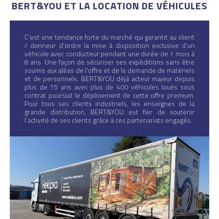
BERT&YOU ET LA LOCATION DE VÉHICULES
C’est une tendance forte du marché qui garantit au client
/ donneur d’ordre la mise à disposition exclusive d’un
véhicule avec conducteur pendant une durée de 1 mois à
8 ans. Une façon de sécuriser ses expéditions sans être
soumis aux aléas de l’offre et de la demande de matériels
et de personnels. BERT&YOU déjà acteur majeur depuis
plus de 15 ans avec plus de 400 véhicules loués sous
contrat poursuit le déploiement de cette offre premium.
Pour tous ses clients industriels, les enseignes de la
grande distribution, BERT&YOU est fier de soutenir
l’activité de ses clients grâce à ces partenariats engagés.